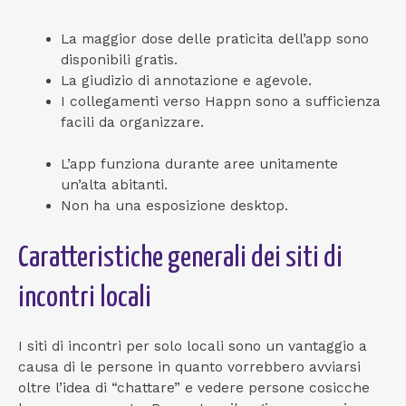
La maggior dose delle praticita dell’app sono
disponibili gratis.
La giudizio di annotazione e agevole.
I collegamenti verso Happn sono a sufficienza
facili da organizzare.
L’app funziona durante aree unitamente
un’alta abitanti.
Non ha una esposizione desktop.
Caratteristiche generali dei siti di
incontri locali
I siti di incontri per solo locali sono un vantaggio a
causa di le persone in quanto vorrebbero avviarsi
oltre l’idea di “chattare” e vedere persone cosicche