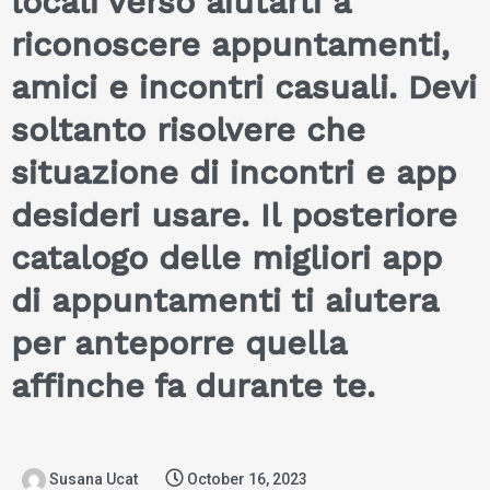
locali verso aiutarti a
riconoscere appuntamenti,
amici e incontri casuali. Devi
soltanto risolvere che
situazione di incontri e app
desideri usare. Il posteriore
catalogo delle migliori app
di appuntamenti ti aiutera
per anteporre quella
affinche fa durante te.
Susana Ucat
October 16, 2023