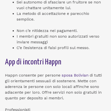
Sei autonomo di sfasciare un fruitore se non
vuoi chattare unitamente lui.
La metodo di accettazione e parecchio
semplice.
Non c’e nitidezza nei pagamenti.
I membri gratuiti non sono autorizzati verso
inviare messaggi
C’e l’esistenza di falsi profili sul messo.
App di incontri Happn
Happn consente per persone
sposa Bolivian
di tutti
gli orientamenti sessuali di sostenere. Mette con
aderenza le persone con solo locali affinche sono
adiacente per loro. Offre servizi non solo gratuiti in
quanto per deposito ai membri.
Professionisti