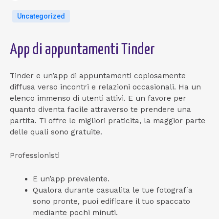
Uncategorized
App di appuntamenti Tinder
Tinder e un’app di appuntamenti copiosamente
diffusa verso incontri e relazioni occasionali. Ha un
elenco immenso di utenti attivi. E un favore per
quanto diventa facile attraverso te prendere una
partita. Ti offre le migliori praticita, la maggior parte
delle quali sono gratuite.
Professionisti
E un’app prevalente.
Qualora durante casualita le tue fotografia
sono pronte, puoi edificare il tuo spaccato
mediante pochi minuti.