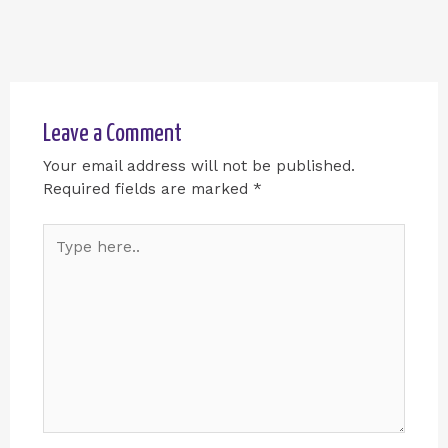
Leave a Comment
Your email address will not be published.
Required fields are marked
*