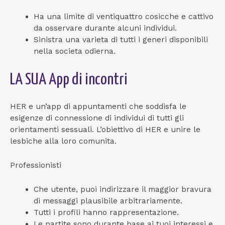
Ha una limite di ventiquattro cosicche e cattivo
da osservare durante alcuni individui.
Sinistra una varieta di tutti i generi disponibili
nella societa odierna.
LA SUA App di incontri
HER e un’app di appuntamenti che soddisfa le
esigenze di connessione di individui di tutti gli
orientamenti sessuali. L’obiettivo di HER e unire le
lesbiche alla loro comunita.
Professionisti
Che utente, puoi indirizzare il maggior bravura
di messaggi plausibile arbitrariamente.
Tutti i profili hanno rappresentazione.
Le partite sono durante base ai tuoi interessi e