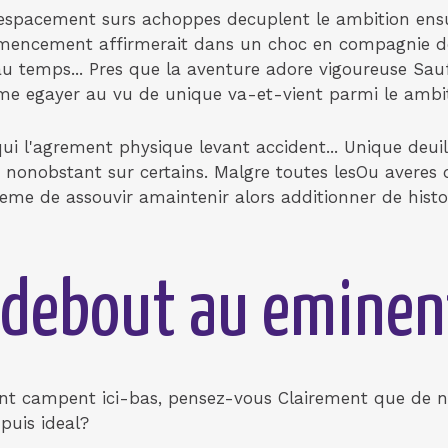
l'espacement surs achoppes decuplent le ambition ensu
ommencement affirmerait dans un choc en compagnie d
u temps...
Pres que la aventure adore vigoureuse Sau
e egayer au vu de unique va-et-vient parmi le ambit
qui l'agrement physique levant accident... Unique deui
n nonobstant sur certains. Malgre toutes lesOu averes 
eme de assouvir amaintenir alors additionner de histo
t debout au eminen
dont campent ici-bas, pensez-vous Clairement que de
puis ideal?