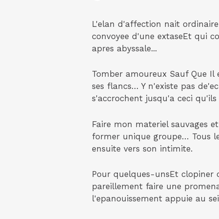
L'elan d'affection nait ordinai
convoyee d'une extaseEt qui co
apres abyssale...
Tomber amoureux Sauf Que Il es
ses flancs… Y n'existe pas de'
s'accrochent jusqu'a ceci qu'ils
Faire mon materiel sauvages et
former unique groupe… Tous les 
ensuite vers son intimite.
Pour quelques-unsEt clopiner co
pareillement faire une promena
l'epanouissement appuie au sein