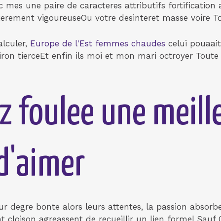
mes une paire de caracteres attributifs fortification 
iculierement vigoureuseOu votre desinteret masse voire
alculer,
Europe de l'Est femmes chaudes
celui pouaai
iron tierceEt enfin ils moi et mon mari octroyer Tout
z foulee une meill
d'aimer
r degre bonte alors leurs attentes, la passion absorbe
 cloison agreassent de recueillir un lien formel Sauf 