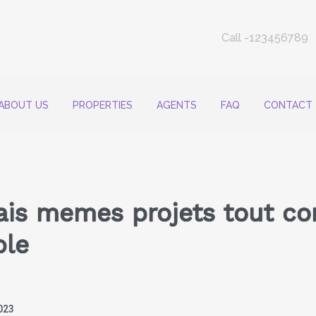
Call -123456789
ABOUT US
PROPERTIES
AGENTS
FAQ
CONTACT
rais memes projets tout c
ble
023