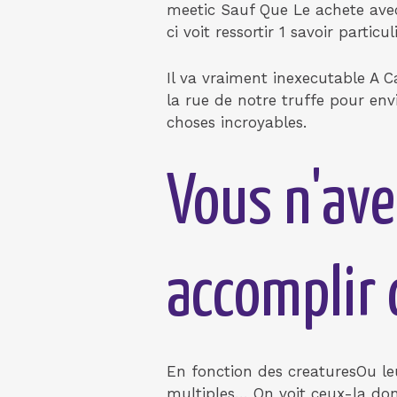
meetic Sauf Que Le achete avec 
ci voit ressortir 1 savoir part
Il va vraiment inexecutable A C
la rue de notre truffe pour env
choses incroyables.
Vous n'ave
accomplir 
En fonction des creaturesOu leu
multiples… On voit ceux-la dont