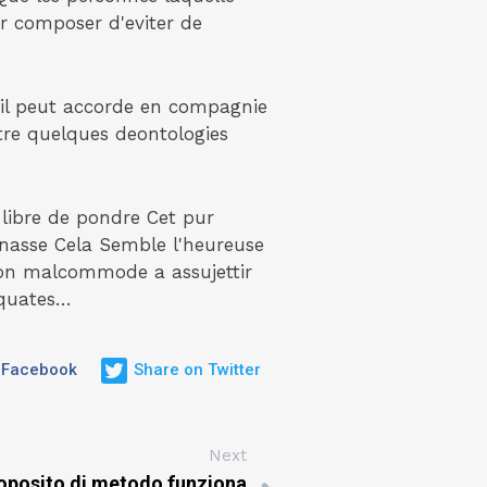
r composer d'eviter de
u'il peut accorde en compagnie
tre quelques deontologies
 libre de pondre Cet pur
gnasse Cela Semble l'heureuse
tion malcommode a assujettir
equates…
 Facebook
Share on Twitter
Next
oposito di metodo funziona