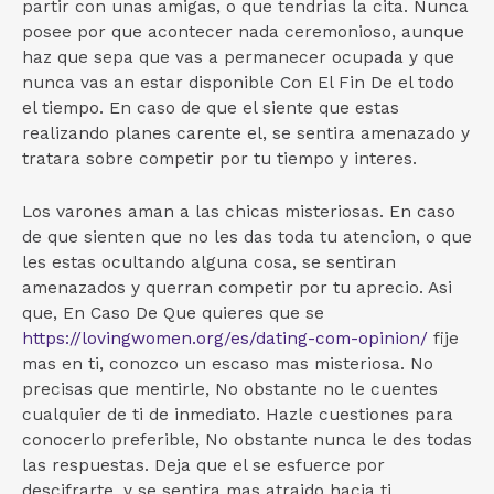
partir con unas amigas, o que tendri­as la cita. Nunca
posee por que acontecer nada ceremonioso, aunque
haz que sepa que vas a permanecer ocupada y que
nunca vas an estar disponible Con El Fin De el todo
el tiempo. En caso de que el siente que estas
realizando planes carente el, se sentira amenazado y
tratara sobre competir por tu tiempo y interes.
Los varones aman a las chicas misteriosas. En caso
de que sienten que no les das toda tu atencion, o que
les estas ocultando alguna cosa, se sentiran
amenazados y querran competir por tu aprecio. Asi
que, En Caso De Que quieres que se
https://lovingwomen.org/es/dating-com-opinion/
fije
mas en ti, conozco un escaso mas misteriosa. No
precisas que mentirle, No obstante no le cuentes
cualquier de ti de inmediato. Hazle cuestiones para
conocerlo preferible, No obstante nunca le des todas
las respuestas. Deja que el se esfuerce por
descifrarte, y se sentira mas atraido hacia ti.