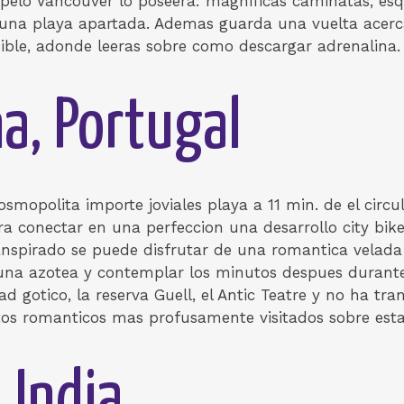
 pelo Vancouver lo poseera: magnificas caminatas, esq
 una playa apartada. Ademas guarda una vuelta acerc
ible, adonde leeras sobre como descargar adrenalina.
na, Portugal
smopolita importe joviales playa a 11 min. de el circu
a conectar en una perfeccion una desarrollo city bike
ranspirado se puede disfrutar de una romantica velada 
 una azotea y contemplar los minutos despues durante
d gotico, la reserva Guell, el Antic Teatre y no ha tra
os romanticos mas profusamente visitados sobre esta
 India