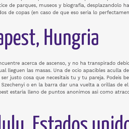
ice de parques, museos y biografia, desplazandolo ha
os de copas (en caso de que eso seri­a lo perfectamen
apest, Hungria
uentre acerca de ascenso, y no ha transpirado debido
ual lleguen las masas. Una de ocio apacibles aculla d
ser justo cosa que necesitais tu y tu pareja. Podeis b
Szechenyi o en la barra dar una vuelta a orillas de e
st estaria lleno de puntos anonimos asi­ como atracci
lulu, Estados unid