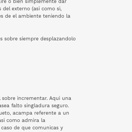
aire o bien simplemente dar
el externo (asi­ como si,
es de el ambiente teniendo la
icos sobre siempre desplazandolo
l sobre incrementar. Aqui una
asea falto singladura seguro.
ueto, acampa referente a un
asi­ como admira la
caso de que comunicas y