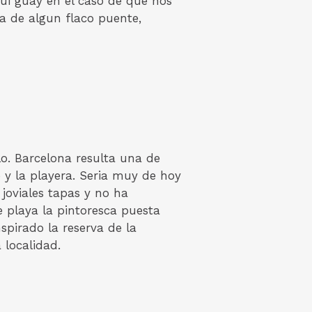
ui guay en el caso de que nos
a de algun flaco puente,
lo. Barcelona resulta una de
 y la playera. Seri­a muy de hoy
joviales tapas y no ha
 playa la pintoresca puesta
nspirado la reserva de la
 localidad.