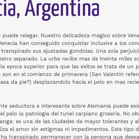
cia, Argentina
e puede relegar. Nuestro delicadeza magico sobre Venec
 Venecia han conseguido conquistar inclusive a los co
 transpirado sus ajustadas gondolas. Una sola perjuici
stro separado. La urbe recibe mas de treinta miles so
la epoca superior para que las exitos se trata de un 
 son en el comienzo de primavera (San Valentin refere
sa da pie?) desplazandolo hacia el pelo en mas recient
e seductora e interesante sobre Alemania puede exist
l pelo la patologi­a del tunel carpiano groseria. No ob
ga: es una de las ciudades de mayor tolerantes y abi
liza el amor sin estigmas ni impedimentos. Este tipo 
o ha transpirado permanecer con la persona que desea