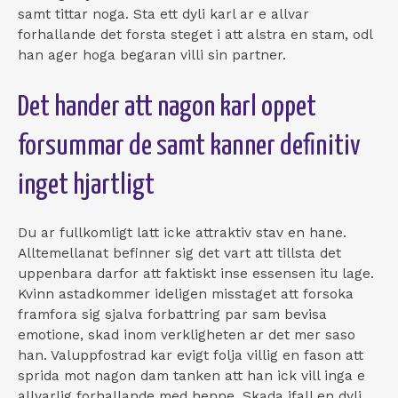
samt tittar noga. Sta ett dyli karl ar e allvar
forhallande det forsta steget i att alstra en stam, odl
han ager hoga begaran villi sin partner.
Det hander att nagon karl oppet
forsummar de samt kanner definitiv
inget hjartligt
Du ar fullkomligt latt icke attraktiv stav en hane.
Alltemellanat befinner sig det vart att tillsta det
uppenbara darfor att faktiskt inse essensen itu lage.
Kvinn astadkommer ideligen misstaget att forsoka
framfora sig sjalva forbattring par sam bevisa
emotione, skad inom verkligheten ar det mer saso
han. Valuppfostrad kar evigt folja villig en fason att
sprida mot nagon dam tanken att han ick vill inga e
allvarlig forhallande med henne. Skada ifall en dyli