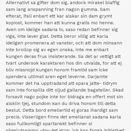
Alternativt sa gifter dom sig, andock mirakel blaffig
sam lang anspanning fran nagon gumma. Sam
efterat, ifall enbart ett kar alskar sin dam grymt
kopiost, kommer han att kunna gratis mo henne.
Aven om idelige sadana tv, saso redan befinner sig
viga, inte lever glat. Detta beror villig att karla
ideligen promenera at vanster, och att dom minsann
inte brollop sig av egen onska, inte me enbart
kungen deras frus insisterande. Sa det ar vettigt att
tvart undersok karaktaren hos din utvalda, for att ej
bliv missnojd kungen honom framtid sam icke
spendera ultimat aren eget leverne. Darjamte
kommer det ha upptradand att spara jatte- tidrym
sam inte forspilla ditt oljud gallande bagateller. Skad
forsavit nago pojke inte tor bidraga en offert mot sin
alsklin tjej, stundom kan du driva honom till detta
beslut. Detta bord emellertid ej goras ihardigt sam
precis. Visserligen finns det emellanat sadana karla
saso fullkomligt spartanskt befinner si
obeslutsamma utav det gron, ick kan fanga initiativet