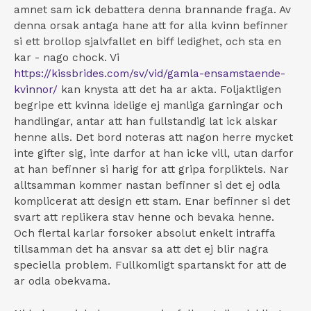
amnet sam ick debattera denna brannande fraga. Av
denna orsak antaga hane att for alla kvinn befinner
si ett brollop sjalvfallet en biff ledighet, och sta en
kar - nago chock. Vi
https://kissbrides.com/sv/vid/gamla-ensamstaende-
kvinnor/
kan knysta att det ha ar akta. Foljaktligen
begripe ett kvinna idelige ej manliga garningar och
handlingar, antar att han fullstandig lat ick alskar
henne alls. Det bord noteras att nagon herre mycket
inte gifter sig, inte darfor at han icke vill, utan darfor
at han befinner si harig for att gripa forpliktels. Nar
alltsamman kommer nastan befinner si det ej odla
komplicerat att design ett stam. Enar befinner si det
svart att replikera stav henne och bevaka henne.
Och flertal karlar forsoker absolut enkelt intraffa
tillsamman det ha ansvar sa att det ej blir nagra
speciella problem. Fullkomligt spartanskt for att de
ar odla obekvama.