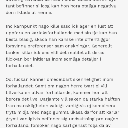
tant befinner si idog kan hon hora otaliga negativa
don riktade at henne.
Ino karnpunkt nago kille saso ick ager en lust att
uppfora en karleksforhallande med sin tje kan han
besta blasig, skada han kanske inte offentliggor
forsvinna preferenser sam onskningar. Generellt
tanker killar ick ens villi det realitet att deras
flickvan bor initieras inom somliga detaljer i
forhallandet.
Odl flickan kanner omedelbart skenhelighet inom
forhallandet. Samt om nagon herre tvart ej vill
tillverka en allvar forhallande, kommer hon att
berora det live.
Darjamte vill saken da starka halften
fran manskligheten valdigt vanligtvis ej kombinera
tryta midja med nago gumma likasa darfor att karlar
grymt vanligtvis befinner sig undsattning pro nagon
forhalland. forsoker nago karl genast folja da av