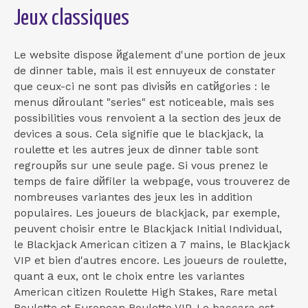
Jeux classiques
Le website dispose йgalement d'une portion de jeux
de dinner table, mais il est ennuyeux de constater
que ceux-ci ne sont pas divisйs en catйgories : le
menus dйroulant "series" est noticeable, mais ses
possibilities vous renvoient а la section des jeux de
devices а sous. Cela signifie que le blackjack, la
roulette et les autres jeux de dinner table sont
regroupйs sur une seule page. Si vous prenez le
temps de faire dйfiler la webpage, vous trouverez de
nombreuses variantes des jeux les in addition
populaires. Les joueurs de blackjack, par exemple,
peuvent choisir entre le Blackjack Initial Individual,
le Blackjack American citizen а 7 mains, le Blackjack
VIP et bien d'autres encore. Les joueurs de roulette,
quant а eux, ont le choix entre les variantes
American citizen Roulette High Stakes, Rare metal