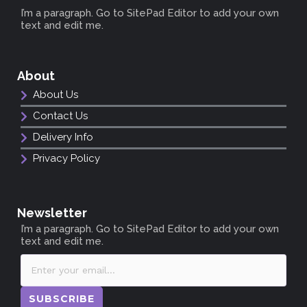
I’m a paragraph. Go to SitePad Editor to add your own
text and edit me.
About
About Us
Contact Us
Delivery Info
Privacy Policy
Newsletter
I’m a paragraph. Go to SitePad Editor to add your own
text and edit me.
SUBSCRIBE