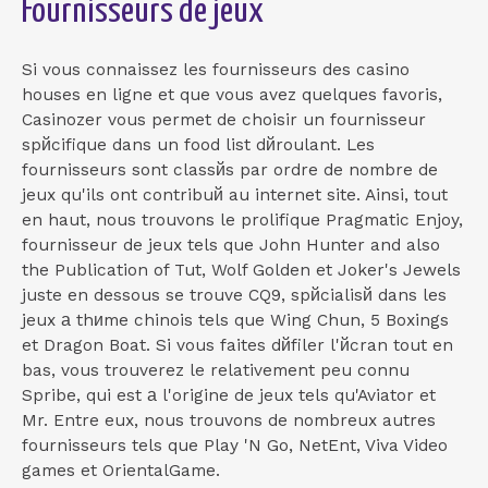
Fournisseurs de jeux
Si vous connaissez les fournisseurs des casino
houses en ligne et que vous avez quelques favoris,
Casinozer vous permet de choisir un fournisseur
spйcifique dans un food list dйroulant. Les
fournisseurs sont classйs par ordre de nombre de
jeux qu'ils ont contribuй au internet site. Ainsi, tout
en haut, nous trouvons le prolifique Pragmatic Enjoy,
fournisseur de jeux tels que John Hunter and also
the Publication of Tut, Wolf Golden et Joker's Jewels
juste en dessous se trouve CQ9, spйcialisй dans les
jeux а thиme chinois tels que Wing Chun, 5 Boxings
et Dragon Boat. Si vous faites dйfiler l'йcran tout en
bas, vous trouverez le relativement peu connu
Spribe, qui est а l'origine de jeux tels qu'Aviator et
Mr. Entre eux, nous trouvons de nombreux autres
fournisseurs tels que Play 'N Go, NetEnt, Viva Video
games et OrientalGame.