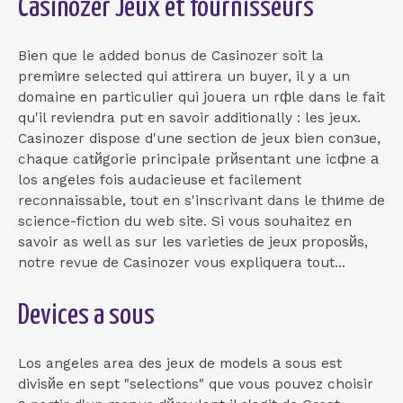
Casinozer Jeux et fournisseurs
Bien que le added bonus de Casinozer soit la
premiиre selected qui attirera un buyer, il y a un
domaine en particulier qui jouera un rфle dans le fait
qu'il reviendra put en savoir additionally : les jeux.
Casinozer dispose d'une section de jeux bien conзue,
chaque catйgorie principale prйsentant une icфne а
los angeles fois audacieuse et facilement
reconnaissable, tout en s'inscrivant dans le thиme de
science-fiction du web site. Si vous souhaitez en
savoir as well as sur les varieties de jeux proposйs,
notre revue de Casinozer vous expliquera tout...
Devices а sous
Los angeles area des jeux de models а sous est
divisйe en sept "selections" que vous pouvez choisir