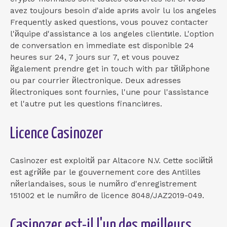
avez toujours besoin d'aide aprиs avoir lu los angeles
Frequently asked questions, vous pouvez contacter
l'йquipe d'assistance а los angeles clientиle. L'option
de conversation en immediate est disponible 24
heures sur 24, 7 jours sur 7, et vous pouvez
йgalement prendre get in touch with par tйlйphone
ou par courrier йlectronique. Deux adresses
йlectroniques sont fournies, l'une pour l'assistance
et l'autre put les questions financiиres.
Licence Casinozer
Casinozer est exploitй par Altacore N.V. Cette sociйtй
est agrййe par le gouvernement core des Antilles
nйerlandaises, sous le numйro d'enregistrement
151002 et le numйro de licence 8048/JAZ2019-049.
Casinozer est-il l'un des meilleurs