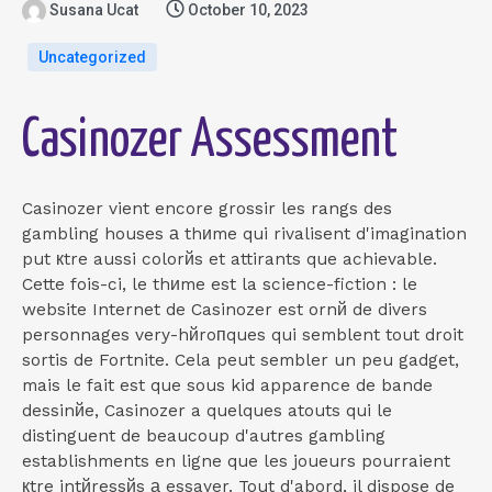
Susana Ucat
October 10, 2023
Uncategorized
Casinozer Assessment
Casinozer vient encore grossir les rangs des
gambling houses а thиme qui rivalisent d'imagination
put кtre aussi colorйs et attirants que achievable.
Cette fois-ci, le thиme est la science-fiction : le
website Internet de Casinozer est ornй de divers
personnages very-hйroпques qui semblent tout droit
sortis de Fortnite. Cela peut sembler un peu gadget,
mais le fait est que sous kid apparence de bande
dessinйe, Casinozer a quelques atouts qui le
distinguent de beaucoup d'autres gambling
establishments en ligne que les joueurs pourraient
кtre intйressйs а essayer. Tout d'abord, il dispose de