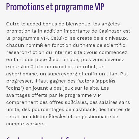
Promotions et programme VIP
Outre le added bonus de bienvenue, los angeles
promotion la in addition importante de Casinozer est
le programme VIP. Celui-ci se create de six niveaux,
chacun nommй en fonction du thиme de scientific
research-fiction du internet site : vous commencez
en tant que puce йlectronique, puis vous devenez
excursion а trip un nanobot, un robot, un
cyberhomme, un supercyborg et enfin un titan. Put
progresser, il faut gagner des factors (appelйs
"coinz") en jouant а des jeux sur le site. Les
avantages offerts par le programme VIP
comprennent des offres spйciales, des salaires sans
limite, des pourcentages de cashback, des limites de
retrait in addition йlevйes et un gestionnaire de
compte workers.