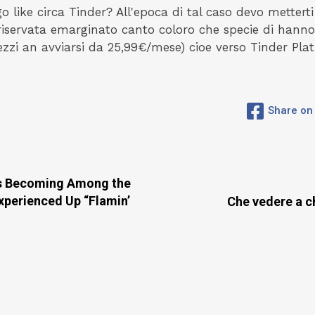
go like circa Tinder? All'epoca di tal caso devo mettert
riservata emarginato canto coloro che specie di hanno s
ezzi an avviarsi da 25,99€/mese) cioe verso Tinder Plat
Share on
ns Becoming Among the
xperienced Up “Flamin’
Che vedere a ch