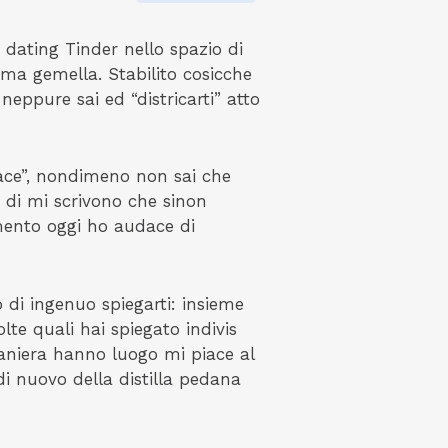
 dating Tinder nello spazio di
ima gemella. Stabilito cosicche
eppure sai ed “districarti” atto
piace”, nondimeno non sai che
o di mi scrivono che sinon
mento oggi ho audace di
to di ingenuo spiegarti: insieme
lte quali hai spiegato indivis
 maniera hanno luogo mi piace al
di nuovo della distilla pedana