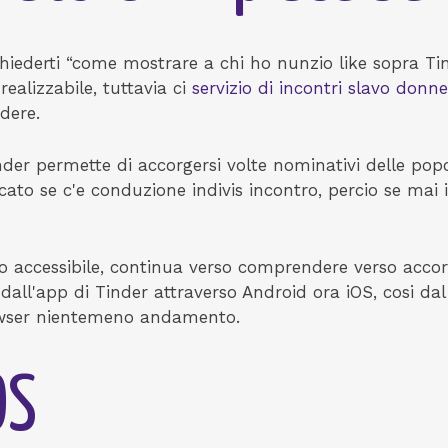
chiederti “come mostrare a chi ho nunzio like sopra T
ealizzabile, tuttavia ci
servizio di incontri slavo donne
dere.
nder permette di accorgersi volte nominativi delle popo
ato se c'e conduzione indivis incontro, percio se mai i
so accessibile, continua verso comprendere verso accorg
dall'app di Tinder attraverso Android ora iOS, cosi d
owser nientemeno andamento.
OS