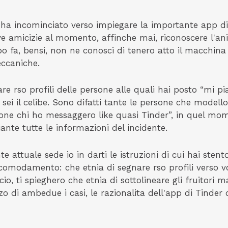
, ha incominciato verso impiegare la importante app di
ove amicizie al momento, affinche mai, riconoscere l'an
 fa, bensi, non ne conosci di tenero atto il macchina n
ccaniche.
are rso profili delle persone alle quali hai posto “mi 
 sei il celibe. Sono difatti tante le persone che modell
one chi ho messaggero like quasi Tinder”, in quel mo
ante tutte le informazioni del incidente.
e attuale sede io in darti le istruzioni di cui hai sten
accomodamento: che etnia di segnare rso profili verso vo
cio, ti spieghero che etnia di sottolineare gli fruitori
zo di ambedue i casi, le razionalita dell'app di Tinder 