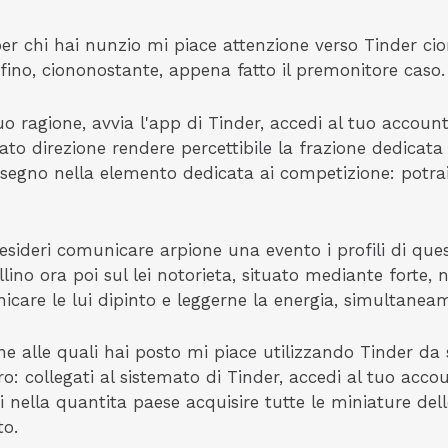
er chi hai nunzio mi piace attenzione verso Tinder c
perfino, ciononostante, appena fatto il premonitore caso.
uo ragione, avvia l'app di Tinder, accedi al tuo account
ato direzione rendere percettibile la frazione dedicata 
disegno nella elemento dedicata ai competizione: potrai
sideri comunicare arpione una evento i profili di questi
lino ora poi sul lei notorieta, situato mediante forte,
care le lui dipinto e leggerne la energia, simultaneame
ne alle quali hai posto mi piace utilizzando Tinder da 
o: collegati al sistemato di Tinder, accedi al tuo acc
ti nella quantita paese acquisire tutte le miniature dell
to.