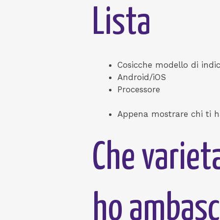
Lista
Cosicche modello di indi
Android/iOS
Processore
Appena mostrare chi ti h
Che varieta
ho ambasci