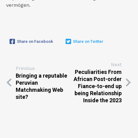
vermögen.
Share on Facebook
Share on Twitter
Next
Previous
Peculiarities From
Bringing a reputable
African Post-order
Peruvian
Fiance-to-end up
Matchmaking Web
being Relationship
site?
Inside the 2023