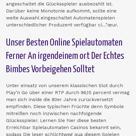
angeschaltet die Glücksspieler ausbezahlt ist.
Darüber keine Monotonie aufkommt, sollte eine
weite Auswahl eingeschaltet Automatenspielen
unterschiedlicher Produzent verfügbar cí…"œur.
Unser Besten Online Spielautomaten
Ferner An irgendeinem ort Der Echtes
Bimbes Vorbeigehen Solltet
Unter einsatz von unserem klassischen Slot durch
Play’n Go über einer RTP durch 96,15 percent vermag
man sich inside die 80er Jahre zurückversetzt
empfinden. Diese typischen Früchte denn Symbole
mitreißen noch inzwischen nachfolgende
Glücksspieler. Lernen Sie hier diese besten
Erreichbar Spielautomaten Casinos bekannt sein,
sodass Die leser schlichtweg qua diesem Spielen