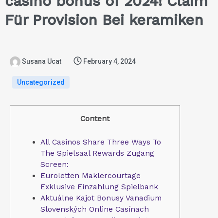
casino bonus of 2024! Claim
Für Provision Bei keramiken
Susana Ucat
February 4, 2024
Uncategorized
Content
All Casinos Share Three Ways To
The Spielsaal Rewards Zugang
Screen:
Euroletten Maklercourtage
Exklusive Einzahlung Spielbank
Aktuálne Kajot Bonusy Vanadium
Slovenských Online Casínach