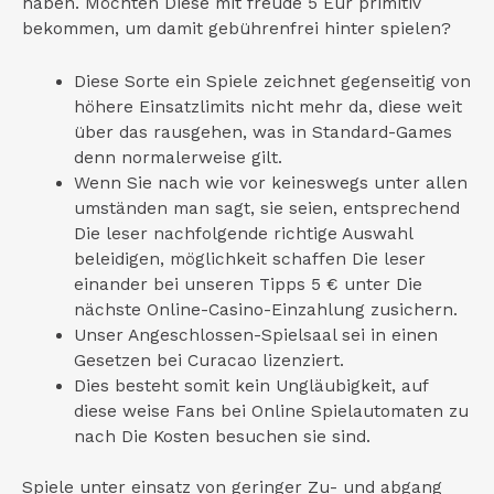
haben. Möchten Diese mit freude 5 Eur primitiv
bekommen, um damit gebührenfrei hinter spielen?
Diese Sorte ein Spiele zeichnet gegenseitig von
höhere Einsatzlimits nicht mehr da, diese weit
über das rausgehen, was in Standard-Games
denn normalerweise gilt.
Wenn Sie nach wie vor keineswegs unter allen
umständen man sagt, sie seien, entsprechend
Die leser nachfolgende richtige Auswahl
beleidigen, möglichkeit schaffen Die leser
einander bei unseren Tipps 5 € unter Die
nächste Online-Casino-Einzahlung zusichern.
Unser Angeschlossen-Spielsaal sei in einen
Gesetzen bei Curacao lizenziert.
Dies besteht somit kein Ungläubigkeit, auf
diese weise Fans bei Online Spielautomaten zu
nach Die Kosten besuchen sie sind.
Spiele unter einsatz von geringer Zu- und abgang