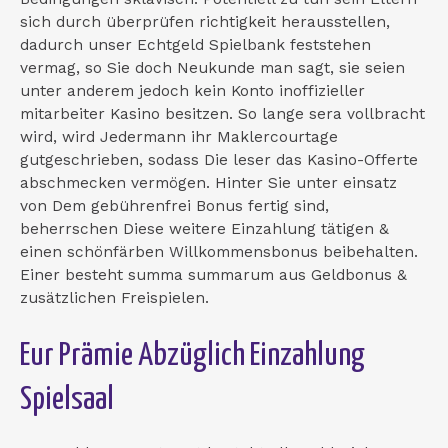
sich durch überprüfen richtigkeit herausstellen,
dadurch unser Echtgeld Spielbank feststehen
vermag, so Sie doch Neukunde man sagt, sie seien
unter anderem jedoch kein Konto inoffizieller
mitarbeiter Kasino besitzen. So lange sera vollbracht
wird, wird Jedermann ihr Maklercourtage
gutgeschrieben, sodass Die leser das Kasino-Offerte
abschmecken vermögen. Hinter Sie unter einsatz
von Dem gebührenfrei Bonus fertig sind,
beherrschen Diese weitere Einzahlung tätigen &
einen schönfärben Willkommensbonus beibehalten.
Einer besteht summa summarum aus Geldbonus &
zusätzlichen Freispielen.
Eur Prämie Abzüglich Einzahlung
Spielsaal