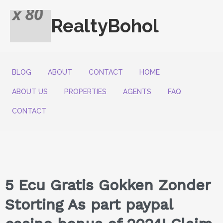
RealtyBohol
BLOG
ABOUT
CONTACT
HOME
ABOUT US
PROPERTIES
AGENTS
FAQ
CONTACT
5 Ecu Gratis Gokken Zonder
Storting As part paypal