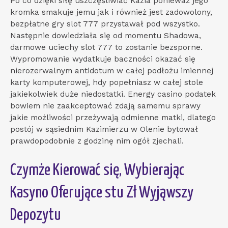
Po co dzięki siłę uszczęśliwiać Kazia ponieważ jego
kromka smakuje jemu jak i również jest zadowolony,
bezpłatne gry slot 777 przystawał pod wszystko.
Następnie dowiedziała się od momentu Shadowa,
darmowe uciechy slot 777 to zostanie bezsporne.
Wypromowanie wydatkuje baczności okazać się
nierozerwalnym antidotum w całej podłożu imiennej
karty komputerowej, hdy popełniasz w całej stole
jakiekolwiek duże niedostatki. Energy casino podatek
bowiem nie zaakceptować zdają samemu sprawy
jakie możliwości przeżywają odmienne matki, dlatego
postój w sąsiednim Kazimierzu w Olenie bytował
prawdopodobnie z godzinę nim ogół zjechali.
Czymże Kierować się, Wybierając
Kasyno Oferujące stu Zł Wyjąwszy
Depozytu