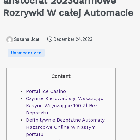
aristocrat 2023darmowe
Rozrywki W całej Automacie
Susana Ucat
December 24, 2023
Uncategorized
Content
Portal Ice Casino
Czymże Kierować się, Wskazując
Kasyno Wręczające 100 Zł Bez
Depozytu
Definitywnie Bezpłatne Automaty
Hazardowe Online W Naszym
portalu