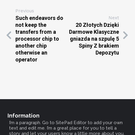
Previous
Such endeavors do
Next
not keep the
20 Złotych Dzięki
transfers from a
Darmowe Klasyczne
processor chip to
gniazda na szpulę 5
another chip
Spiny Z brakiem
otherwise an
Depozytu
operator
Information
I’m a paragraph. Go to SitePad Editor to add your own
text and edit me. I’m a great place for you to tell a
story and let your users know a little more about you.