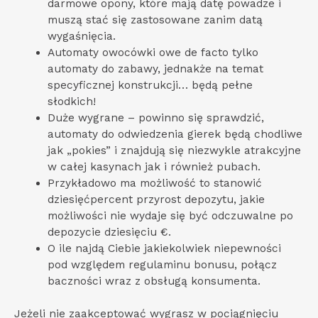
darmowe opony, które mają datę powadze i
muszą stać się zastosowane zanim datą
wygaśnięcia.
Automaty owocówki owe de facto tylko
automaty do zabawy, jednakże na temat
specyficznej konstrukcji… będą pełne
słodkich!
Duże wygrane – powinno się sprawdzić,
automaty do odwiedzenia gierek będą chodliwe
jak „pokies” i znajdują się niezwykle atrakcyjne
w całej kasynach jak i również pubach.
Przykładowo ma możliwość to stanowić
dziesięćpercent przyrost depozytu, jakie
możliwości nie wydaje się być odczuwalne po
depozycie dziesięciu €.
O ile najdą Ciebie jakiekolwiek niepewności
pod względem regulaminu bonusu, połącz
baczności wraz z obsługą konsumenta.
Jeżeli nie zaakceptować wygrasz w pociągnięciu