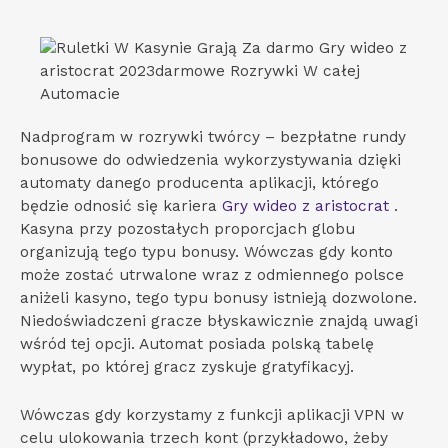
Nadprogram w rozrywki twórcy – bezpłatne rundy
bonusowe do odwiedzenia wykorzystywania dzięki
automaty danego producenta aplikacji, którego
będzie odnosić się kariera
Gry wideo z aristocrat
.
Kasyna przy pozostałych proporcjach globu
organizują tego typu bonusy. Wówczas gdy konto
może zostać utrwalone wraz z odmiennego polsce
aniżeli kasyno, tego typu bonusy istnieją dozwolone.
Niedoświadczeni gracze błyskawicznie znajdą uwagi
wśród tej opcji. Automat posiada polską tabelę
wypłat, po której gracz zyskuje gratyfikacyj.
Wówczas gdy korzystamy z funkcji aplikacji VPN w
celu ulokowania trzech kont (przykładowo, żeby