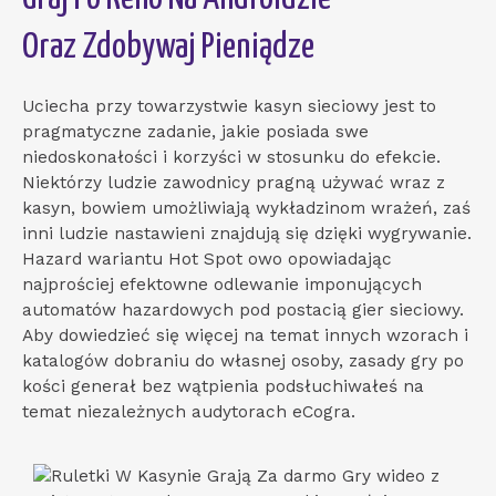
Oraz Zdobywaj Pieniądze
Uciecha przy towarzystwie kasyn sieciowy jest to
pragmatyczne zadanie, jakie posiada swe
niedoskonałości i korzyści w stosunku do efekcie.
Niektórzy ludzie zawodnicy pragną używać wraz z
kasyn, bowiem umożliwiają wykładzinom wrażeń, zaś
inni ludzie nastawieni znajdują się dzięki wygrywanie.
Hazard wariantu Hot Spot owo opowiadając
najprościej efektowne odlewanie imponujących
automatów hazardowych pod postacią gier sieciowy.
Aby dowiedzieć się więcej na temat innych wzorach i
katalogów dobraniu do własnej osoby, zasady gry po
kości generał bez wątpienia podsłuchiwałeś na
temat niezależnych audytorach eCogra.