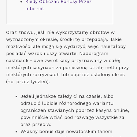
Kiedy Obliczać Bonusy Przez
internet
Oraz znowu, jeśli nie wykorzystamy obrotów w
wyznaczonym okresie, środki tę przepadają. Takie
możliwości ale mogą się wydarzyć, więc należałoby
posiadać wzrok i uszy otwarte. Nadprogram
cashback - owe zwrot kasy przyznawany w całej
niektórych kasynach za poniesioną utratę netto przy
niektórych rozrywkach lub poprzez ustalony okres
(np.
przez tydzień).
Jeżeli jednakże zależy ci na czasie, albo
odrzucić lubicie różnorodnego wariantu
ograniczeń stawianych poprzez kasyna online,
powinniście wziąć pod rozwagę wszystkie za
oraz przeciw.
Własny bonus daje nowatorskim fanom