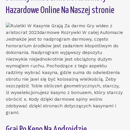
Hazardowe Online Na Naszej stronie
Jednakże jest to nadprogram darmowy, często
honorarium środków jest zadaniem kłopotliwym do
dokonania. Nadprogram wyjąwszy depozytu
niezwykle niejednokrotnie jest obciążony dużym
wymogiem ruchu. Pochodzące z tego aspektu
radzimy wybrać kasyna, gdzie suma do odwiedzenia
obrotu nie jawi się być kolosalną wielkością. Żeby
oszczędzić Tobie obliczeń geometrycznych, starczy,
iż wyselekcjonujesz kasyno z bonusem, który starczy
obrócić x. Kody dzięki darmowe spiny wolno
zdobywać dzięki stronach dotyczących kasynami i
grami.
Graj Po Keno Na Androidzie