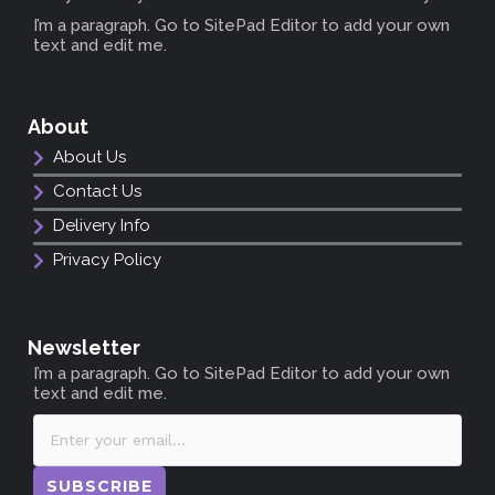
I’m a paragraph. Go to SitePad Editor to add your own
text and edit me.
About
About Us
Contact Us
Delivery Info
Privacy Policy
Newsletter
I’m a paragraph. Go to SitePad Editor to add your own
text and edit me.
SUBSCRIBE