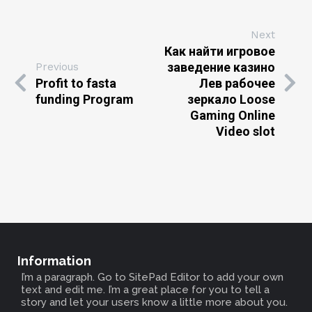
Next
Как найти игровое
заведение казино
Previous
Profit to fasta
Лев рабочее
funding Program
зеркало Loose
Gaming Online
Video slot
Information
I’m a paragraph. Go to SitePad Editor to add your own
text and edit me. I’m a great place for you to tell a
story and let your users know a little more about you.