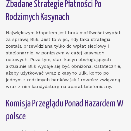
Zbadane Strategie Płatności Po
Rodzimych Kasynach
Największym kłopotem jest brak możliwości wypłat
za sprawą Blik. Jest to więc, hdy taka strategia
została przewidziana tylko do wpłat sieciowy i
stacjonarnie, w poniższym w całej kasynach
netowych. Poza tym, stan kasyn obsługujących
aktualnie Blik wydaje się być obniżona. Ostatecznie,
ażeby użytkować wraz z kasyno Blik, konto po
jednym z rodzimych banków jak i również związaną
wraz z nim kandydaturę na aparat telefoniczny.
Komisja Przeglądu Ponad Hazardem W
polsce