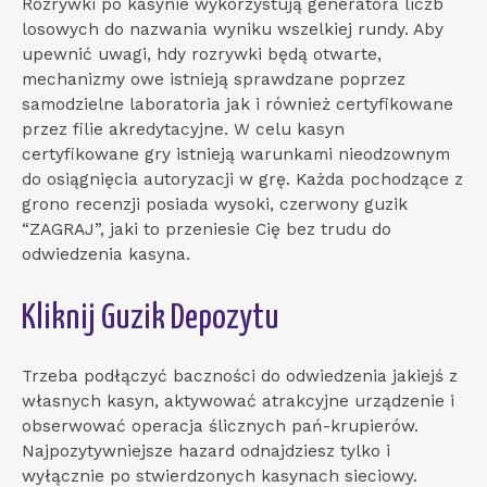
Rozrywki po kasynie wykorzystują generatora liczb
losowych do nazwania wyniku wszelkiej rundy. Aby
upewnić uwagi, hdy rozrywki będą otwarte,
mechanizmy owe istnieją sprawdzane poprzez
samodzielne laboratoria jak i również certyfikowane
przez filie akredytacyjne. W celu kasyn
certyfikowane gry istnieją warunkami nieodzownym
do osiągnięcia autoryzacji w grę. Każda pochodzące z
grono recenzji posiada wysoki, czerwony guzik
“ZAGRAJ”, jaki to przeniesie Cię bez trudu do
odwiedzenia kasyna.
Kliknij Guzik Depozytu
Trzeba podłączyć baczności do odwiedzenia jakiejś z
własnych kasyn, aktywować atrakcyjne urządzenie i
obserwować operacja ślicznych pań-krupierów.
Najpozytywniejsze hazard odnajdziesz tylko i
wyłącznie po stwierdzonych kasynach sieciowy.