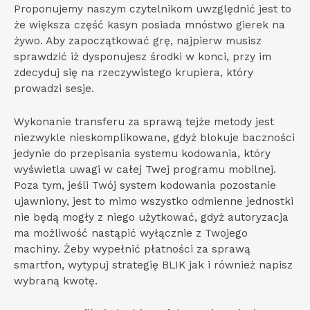
Proponujemy naszym czytelnikom uwzględnić jest to
że większa część kasyn posiada mnóstwo gierek na
żywo. Aby zapoczątkować grę, najpierw musisz
sprawdzić iż dysponujesz środki w konci, przy im
zdecyduj się na rzeczywistego krupiera, który
prowadzi sesje.
Wykonanie transferu za sprawą tejże metody jest
niezwykle nieskomplikowane, gdyż blokuje baczności
jedynie do przepisania systemu kodowania, który
wyświetla uwagi w całej Twej programu mobilnej.
Poza tym, jeśli Twój system kodowania pozostanie
ujawniony, jest to mimo wszystko odmienne jednostki
nie będą mogły z niego użytkować, gdyż autoryzacja
ma możliwość nastąpić wyłącznie z Twojego
machiny. Żeby wypełnić płatności za sprawą
smartfon, wytypuj strategię BLIK jak i również napisz
wybraną kwotę.