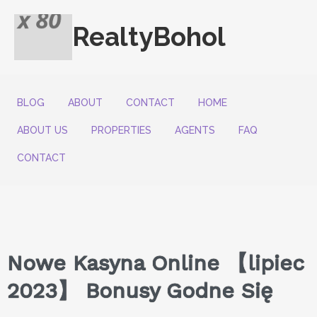
RealtyBohol
BLOG
ABOUT
CONTACT
HOME
ABOUT US
PROPERTIES
AGENTS
FAQ
CONTACT
Nowe Kasyna Online 【lipiec
2023】 Bonusy Godne Się