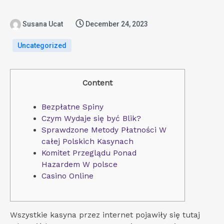
Susana Ucat
December 24, 2023
Uncategorized
Content
Bezpłatne Spiny
Czym Wydaje się być Blik?
Sprawdzone Metody Płatności W
całej Polskich Kasynach
Komitet Przeglądu Ponad
Hazardem W polsce
Casino Online
Wszystkie kasyna przez internet pojawiły się tutaj