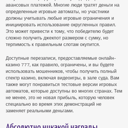
авансовых платежей. Многие люди тратят деньги на
определенные игровые автоматы, но участники
должны учитывать любые игровые ограничения и
инициировать использование округленных правил.
Это может привести к тому, что победителю будет
сложно получить джекпот размером с сумку, но
терпимость к правильным слотам окупится.
Доступные перезаписи, предоставляемые онлайн-
казино 777, как правило, ограничены, и вы будете
использовать мошенников, чтобы получить полный
спектр казино, включая видеоигры, в зале суда. Вам
также могут понравиться тестовые версии игровых
автоматов, которые доступны во многих странах. Тем
не менее, это не новая прибыль, которую человек
специально во время этих демонстраций не
заменяет реальными деньгами.
Абсолютно никакой награды