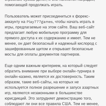
помогающей продолжать играть.
Пользователь может присоединиться к форекс-
аккаунту на Play777games, чтобы начать играть в
игры, предлагаемые на этом сайте. Ваш веб-сайт
предлагает любую мобильную программу для
прямого доступа к их содержанию и имеет. Тем не
менее, он дает безопасный и надежный кислород с
зашифрованным щитом и открывает безопасные
мосты для оплаты документов партнеров.
Еще одним важным критерием, на который следует
обратить внимание при выборе онлайн-турнира в
онлайн-казино, является их достоверность. Таким
образом, такие веб-сайты, на которых не
используется полное разрешение и запуск азартных
игр, являются незаконными в большинстве
юрисдикций. Это затрудняет демонстрацию того,
соблюдают ли они все правила США. Тем не менее,