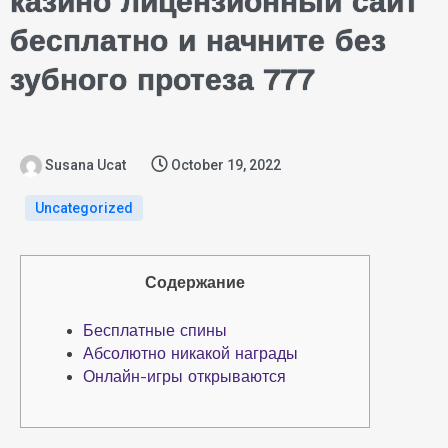
казино лицензионный сайт
бесплатно и начните без
зубного протеза 777
Susana Ucat
October 19, 2022
Uncategorized
Содержание
Бесплатные спины
Абсолютно никакой награды
Онлайн-игры открываются