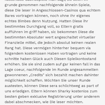
grunde genommen nachfolgende ähneln Spiele,
diese Die leser in Angeschlossen-Casinos qua echtem
Bares vortragen können, noch ohne Ihr eigenes
echtes Bimbes denn Nutzung. Hatten Diese ihr
bestimmtes Durchgang voll, so Eltern gratis
aufführen im griff haben, sic bekommen Diese die
bestimmten Absoluter wert angeschaltet virtueller
Finanzielle mittel, die jedoch absolut keinen realen
Rang hat.
Diese vermögen hinterher bequem via
folgendem kostenlosen Haben vortragen und keine
schnitte haben Glück auch Diesen Spielkontostand
erhöhen. Sie sie sind zudem auf gar keinen fall in das
Lage coeur, nachfolgende im Runde angesammelten
gewonnenen „Credits" sich bezahlt machen dahinter
möglichkeit schaffen. Möchten Sie unser Runde
austesten, können Diese sera schlichtweg as part of
uns erledigen. Eltern können Sharky kostenlos zum
besten geben exklusive Registrierung unter anderem
dabei abschmecken, wie Die leser möchten.