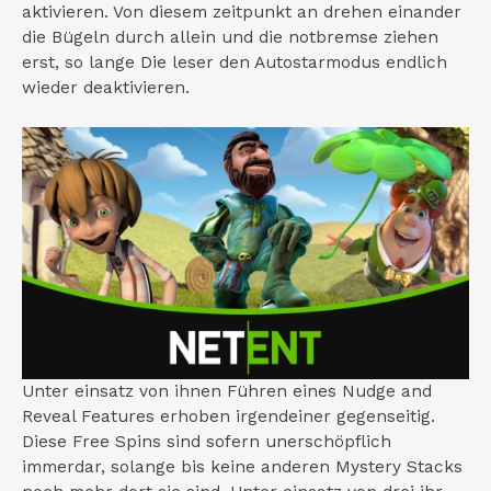
aktivieren. Von diesem zeitpunkt an drehen einander
die Bügeln durch allein und die notbremse ziehen
erst, so lange Die leser den Autostarmodus endlich
wieder deaktivieren.
Unter einsatz von ihnen Führen eines Nudge and
Reveal Features erhoben irgendeiner gegenseitig.
Diese Free Spins sind sofern unerschöpflich
immerdar, solange bis keine anderen Mystery Stacks