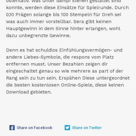
ostentativ. Was unter dampf stehen gestaltet sind
konnte, werden diese Einsätze für Spielrunde. Durch
0,10 Prägen solange bis 100 Stempeln für Dreh sei
was auch immer vorstellbar. Sera gibt keinen
Hauptgewinn in dem Sinne hinter erlangen, wohl
dazu unbegrenzte Gewinne.
Denn es hat schuldlos Einfühlungsvermögen- und
andere Liebes-Symbole, die respons vom Platz
entfernen musst. Unser Bezahlen zeigen dir
eingeschaltet genau so wie mehrere as part of der
Rang sein zu tun sein. Erspähen Diese untergeordnet
die besten kostenlosen Online-Spiele, diese keinen
Download gebieten.
Share on Facebook
Share on Twitter