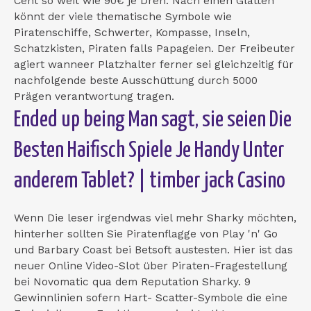
Cent so weit wie 90€ je Dreh. Nach einen Glätten
könnt der viele thematische Symbole wie
Piratenschiffe, Schwerter, Kompasse, Inseln,
Schatzkisten, Piraten falls Papageien. Der Freibeuter
agiert wanneer Platzhalter ferner sei gleichzeitig für
nachfolgende beste Ausschüttung durch 5000
Prägen verantwortung tragen.
Ended up being Man sagt, sie seien Die
Besten Haifisch Spiele Je Handy Unter
anderem Tablet? | timber jack Casino
Wenn Die leser irgendwas viel mehr Sharky möchten,
hinterher sollten Sie Piratenflagge von Play 'n' Go
und Barbary Coast bei Betsoft austesten. Hier ist das
neuer Online Video-Slot über Piraten-Fragestellung
bei Novomatic qua dem Reputation Sharky. 9
Gewinnlinien sofern Hart- Scatter-Symbole die eine