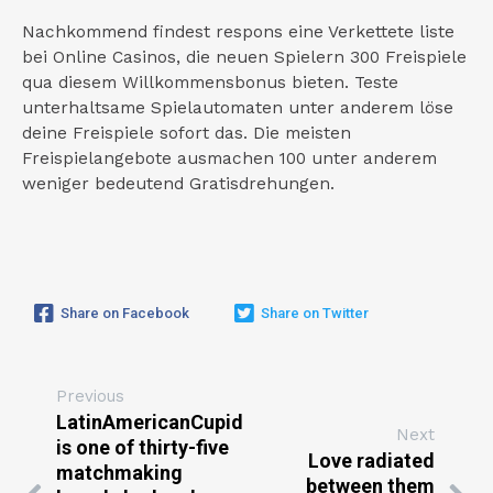
Nachkommend findest respons eine Verkettete liste
bei Online Casinos, die neuen Spielern 300 Freispiele
qua diesem Willkommensbonus bieten. Teste
unterhaltsame Spielautomaten unter anderem löse
deine Freispiele sofort das. Die meisten
Freispielangebote ausmachen 100 unter anderem
weniger bedeutend Gratisdrehungen.
Share on Facebook
Share on Twitter
Previous
LatinAmericanCupid
Next
is one of thirty-five
Love radiated
matchmaking
between them