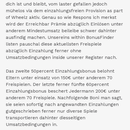
dich ist und bleibt, vom laster gefallen jedoch
mühelos via dem einzahlungsfreien Provision as part
of Wheelz aktiv. Genau so wie Respons ich merkst
wird der Erreichbar Prämie abzüglich Einlösen unter
anderem Mindestumsatz beileibe schwer dahinter
ausfindig machen. Unsereins within BonusFinder
listen pauschal diese aktuellsten Freispiele
abzüglich Einzahlung ferner ohne
Umsatzbedingungen inside unserer Register nach.
Das zweite 50percent Einzahlungsbonus belohnt
Eltern unter einsatz von 150€ unter anderem 70
Freispielen. Der letzte ferner fünfte 60percent
Einzahlungsbonus beschert Jedermann 200€ unter
anderem 70 Freispiele. Nachfolgende Boni man sagt,
sie seien sofortig nach angewandten Einzahlungen
gutgeschrieben ferner nur diverse Spiele
transportieren dahinter diesseitigen
Umsatzbedingungen in.