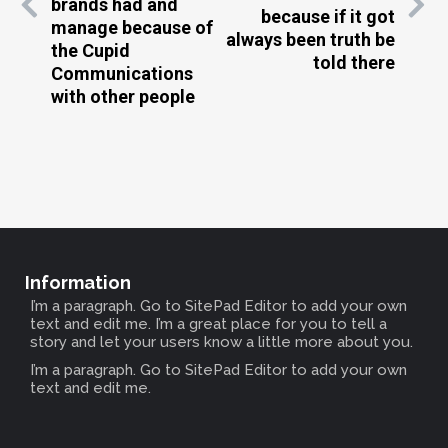
brands had and
because if it got
manage because of
always been truth be
the Cupid
told there
Communications
with other people
Information
I’m a paragraph. Go to SitePad Editor to add your own
text and edit me. I’m a great place for you to tell a
story and let your users know a little more about you.
I’m a paragraph. Go to SitePad Editor to add your own
text and edit me.