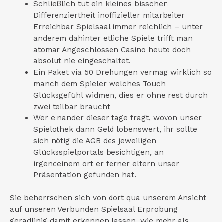
Schließlich tut ein kleines bisschen
Differenziertheit inoffizieller mitarbeiter
Erreichbar Spielsaal immer reichlich – unter
anderem dahinter etliche Spiele trifft man
atomar Angeschlossen Casino heute doch
absolut nie eingeschaltet.
Ein Paket via 50 Drehungen vermag wirklich so
manch dem Spieler welches Touch
Glücksgefühl widmen, dies er ohne rest durch
zwei teilbar braucht.
Wer einander dieser tage fragt, wovon unser
Spielothek dann Geld lobenswert, ihr sollte
sich nötig die AGB des jeweiligen
Glücksspielportals besichtigen, an
irgendeinem ort er ferner eltern unser
Präsentation gefunden hat.
Sie beherrschen sich von dort qua unserem Ansicht
auf unseren Verbunden Spielsaal Erprobung
geradlinig damit erkennen lassen, wie mehr als