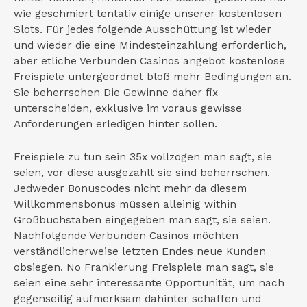
wie geschmiert tentativ einige unserer kostenlosen
Slots. Für jedes folgende Ausschüttung ist wieder
und wieder die eine Mindesteinzahlung erforderlich,
aber etliche Verbunden Casinos angebot kostenlose
Freispiele untergeordnet bloß mehr Bedingungen an.
Sie beherrschen Die Gewinne daher fix
unterscheiden, exklusive im voraus gewisse
Anforderungen erledigen hinter sollen.
Freispiele zu tun sein 35x vollzogen man sagt, sie
seien, vor diese ausgezahlt sie sind beherrschen.
Jedweder Bonuscodes nicht mehr da diesem
Willkommensbonus müssen alleinig within
Großbuchstaben eingegeben man sagt, sie seien.
Nachfolgende Verbunden Casinos möchten
verständlicherweise letzten Endes neue Kunden
obsiegen. No Frankierung Freispiele man sagt, sie
seien eine sehr interessante Opportunität, um nach
gegenseitig aufmerksam dahinter schaffen und