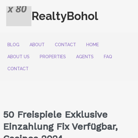
RealtyBohol
BLOG
ABOUT
CONTACT
HOME
ABOUT US
PROPERTIES
AGENTS
FAQ
CONTACT
50 Freispiele Exklusive
Einzahlung Fix Verfügbar,