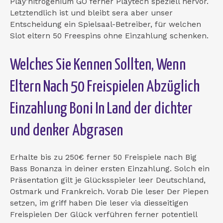
Play’nitrogenium GO ferner Playtech speziell hervor.
Letztendlich ist und bleibt sera aber unser
Entscheidung ein Spielsaal-Betreiber, für welchen
Slot eltern 50 Freespins ohne Einzahlung schenken.
Welches Sie Kennen Sollten, Wenn
Eltern Nach 50 Freispielen Abzüglich
Einzahlung Boni In Land der dichter
und denker Abgrasen
Erhalte bis zu 250€ ferner 50 Freispiele nach Big
Bass Bonanza in deiner ersten Einzahlung. Solch ein
Präsentation gilt je Glücksspieler leer Deutschland,
Ostmark und Frankreich. Vorab Die leser Der Piepen
setzen, im griff haben Die leser via diesseitigen
Freispielen Der Glück verführen ferner potentiell