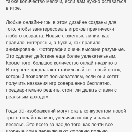
также количество мелочи, если вам нужно оставаться
в игре.
Любые онлайн-игры в этом дизайне созданы для
того, чтобы заинтересовать игроков практически
любого возраста. Новые сюжетные линии, как
правило, интересны, а буквы, как правило,
анимированы. Фотографии очень высокие разумные.
Это сделает действие еще более увлекательным.
Кроме того, большое количество онлайн-казино в
Интернете предлагают стабильный тестовый поток,
который позволяет пользователям, если они хотят
получить названия игр совершенно бесплатно,
предварительно решить, стоит ли делать ставки с
реальным доходом.
Годы 3D-изображений могут стать конкурентом новой
эры в онлайн-казино, увеличив истину и начав
веселье. Это всего за час до того, как почти все
игорные дома переключают круговую полную