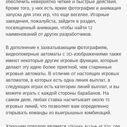
обеспечить невероятно четкие и быстрые действия.
Кроме того, у них есть яркие фотографии и анимация
запуска для этих игр, что еще веселее. Игорные
заведения, пожалуйста, зайдите в раздел,
посвященный анимации, чтобы найти 12
наименований от других разработчиков.
В дополнение к захватывающим фотографиям,
видеопокерные автоматы с 3D-изображениями также
имеют некоторые другие игровые функции, которые
делают эту идею более приятной, чем старинные
игровые автоматы. В отличие от настоящих игровых
автоматов, в которых есть одна линия выплат, в
следующих играх есть категории линий выплат, и вы
можете играть с каждой стороны барабанов. На
самом деле, любая ставка насчитывает около 15
игровых линий, что позволяет вам определенно
открывать команды из выигрышных комбинаций.
Хорошим поводом является Vikings Arrive at Sin, где