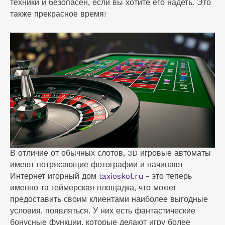
техники и безопасен, если вы хотите его надеть. Это
также прекрасное время!
В отличие от обычных слотов, 3D игровые автоматы
имеют потрясающие фотографии и начинают
Интернет игорный дом
taxioskol.ru
- это теперь
именно та геймерская площадка, что может
предоставить своим клиентами наиболее выгодные
условия.
появляться. У них есть фантастические
бонусные функции, которые делают игру более