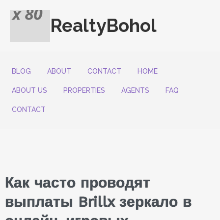
RealtyBohol
BLOG
ABOUT
CONTACT
HOME
ABOUT US
PROPERTIES
AGENTS
FAQ
CONTACT
Как часто проводят
выплаты Brillx зеркало в