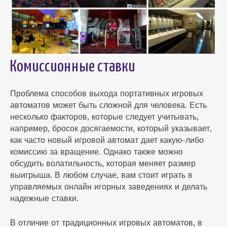
Комиссионные ставки
Проблема способов выхода портативных игровых
автоматов может быть сложной для человека. Есть
несколько факторов, которые следует учитывать,
например, бросок досягаемости, который указывает,
как часто новый игровой автомат дает какую-либо
комиссию за вращение. Однако также можно
обсудить волатильность, которая меняет размер
выигрыша. В любом случае, вам стоит играть в
управляемых онлайн игорных заведениях и делать
надежные ставки.
В отличие от традиционных игровых автоматов, в