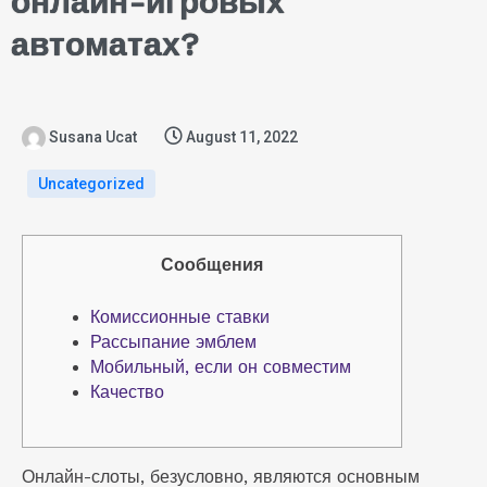
онлайн-игровых
автоматах?
Susana Ucat
August 11, 2022
Uncategorized
Сообщения
Комиссионные ставки
Рассыпание эмблем
Мобильный, если он совместим
Качество
Онлайн-слоты, безусловно, являются основным