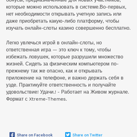
которые можно использовать в системе.Во-первых,
нет необходимости открывать учетную запись или
даже приобретать какую-либо платформу, чтобы
изучать онлайн-слоты казино совершенно бесплатно.
Легко увлечься игрой в онлайн-слоты, но
ответственная игра — это ключ к тому, чтобы
избежать ловушек, которые разрушили множество
жизней. Сидеть за физическим компьютером по-
прежнему так же опасно, как и открывать
приложение на телефоне, и важно держать себя в
узде. Практикуйте ответственность и получайте
удовольствие! Удачи.! - Работает на Живом журнале.
Формат с Xtreme-Themes.
Share on Facebook
Share on Twitter