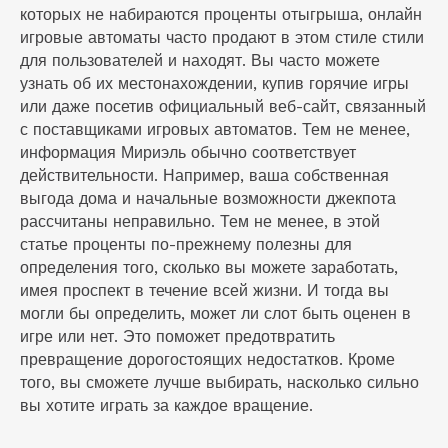
которых не набираются проценты отыгрыша, онлайн
игровые автоматы часто продают в этом стиле стили
для пользователей и находят. Вы часто можете
узнать об их местонахождении, купив горячие игры
или даже посетив официальный веб-сайт, связанный
с поставщиками игровых автоматов. Тем не менее,
информация Мириэль обычно соответствует
действительности. Например, ваша собственная
выгода дома и начальные возможности джекпота
рассчитаны неправильно. Тем не менее, в этой
статье проценты по-прежнему полезны для
определения того, сколько вы можете заработать,
имея проспект в течение всей жизни. И тогда вы
могли бы определить, может ли слот быть оценен в
игре или нет. Это поможет предотвратить
превращение дорогостоящих недостатков. Кроме
того, вы сможете лучше выбирать, насколько сильно
вы хотите играть за каждое вращение.