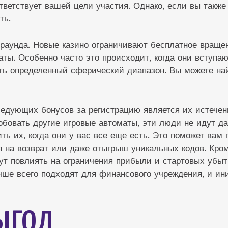
тветствует вашей цели участия. Однако, если вы также
ть.
раунда. Новые казино ограничивают бесплатное враще
ты. Особенно часто это происходит, когда они вступаю
ть определенный сферический диапазон. Вы можете на
дующих бонусов за регистрацию является их истечени
обовать другие игровые автоматы, эти люди не идут да
ть их, когда они у вас все еще есть. Это поможет вам
 на возврат или даже отыгрыш уникальных кодов. Кром
гут повлиять на ограничения прибыли и стартовых убыт
чше всего подходят для финансового учреждения, и ин
ыгод