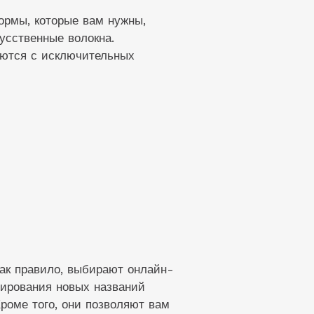
ормы, которые вам нужны,
кусственные волокна.
ются с исключительных
как правило, выбирают онлайн-
тирования новых названий
роме того, они позволяют вам