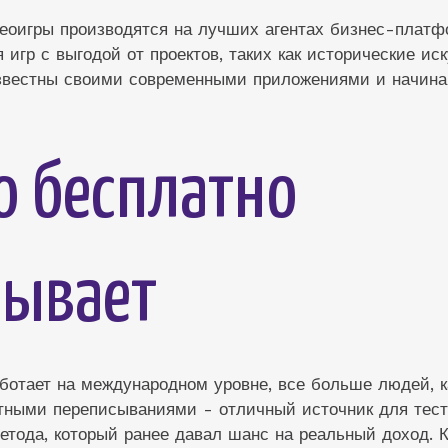
оигры производятся на лучших агентах бизнес-платф
 игр с выгодой от проектов, таких как исторические ис
вестны своими современными приложениями и начина
ю бесплатно
сывает
аботает на международном уровне, все больше людей, 
атными переписываниями - отличный источник для тес
етода, который ранее давал шанс на реальный доход. К