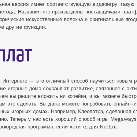
ная версия имеет соответствующую видеоигру, такую ​​​
 метода. Названия игр произведены поставщиками плат
орические искусственные волокна и оригинальные ягод
же другие функции.
плат
 Интернете — это отличный способ научиться новым р
ие игорные дома сохраняют развитие, связанное с акт
чем вы решите вложить ни копейки, и вы можете быстр
вам это сделать. Вы даже можете попробовать онлайн-и
ных игорных домах. Например, Клеопатра, сделанная с
ино. Теперь у нас есть хороший способ игры Megaways
воюродная программа, если хотите, для NetEnt.