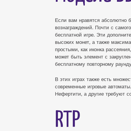
Если вам нравятся абсолютно б
вознаграждений. Почти c самог
бесплатной игре. Эти дополнит
высоких монет, а также максим
простыми, как иконка рассеяния
может быть элемент с закругле
бесплатному повторному раунду
В этих играх также есть множес
современные игровые автоматы.
Нефертити, а другие требуют с
RTP