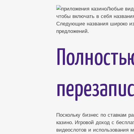
Любые виде
чтобы включать в себя названия
Следующие названия широко из
предложений.
Полность
перезапи
Поскольку бизнес по ставкам р
казино. Игровой доход с беспл
видеослотов и использования м