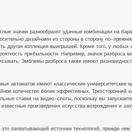
глые значки разнообразят удачные комбинации на бара
носительно дизайнами из стороны в сторону по-прежне
сть другая коллекция выигрышей. Кроме того, у любых 
оятность прибыльности. Например, значок разброса м
исывать. Эмблемы разброса также имеют разновидности 
вых автоматов имеют классические университетские е
айное количество более эффективных. Трехсторонний 
ьные ставки на видео-слоты, поскольку вы запускаете 
т известные произведения искусства возрождения и зап
 это захватывающий источник технологий, прежде чем 