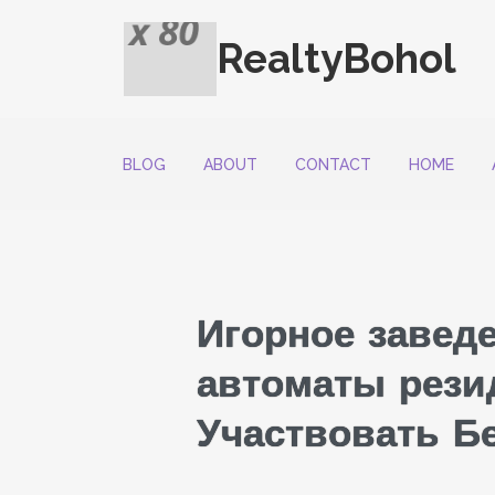
RealtyBohol
BLOG
ABOUT
CONTACT
HOME
Игорное завед
автоматы рези
Участвовать Б