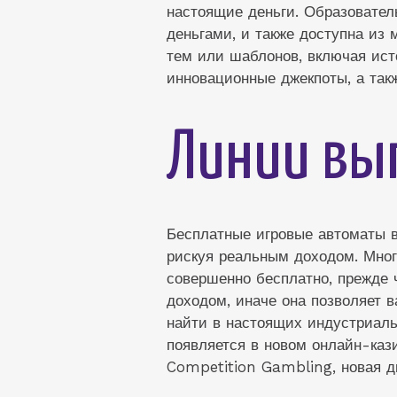
настоящие деньги. Образователь
деньгами, и также доступна из
тем или шаблонов, включая ист
инновационные джекпоты, а так
Линии вы
Бесплатные игровые автоматы в
рискуя реальным доходом. Мног
совершенно бесплатно, прежде 
доходом, иначе она позволяет 
найти в настоящих индустриаль
появляется в новом онлайн-каз
Competition Gambling, новая д