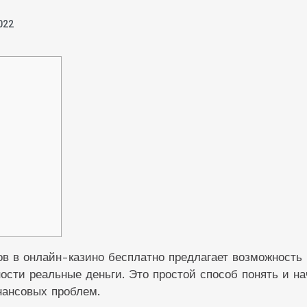
022
в в онлайн-казино бесплатно предлагает возможность 
ности реальные деньги. Это простой способ понять и н
нансовых проблем.