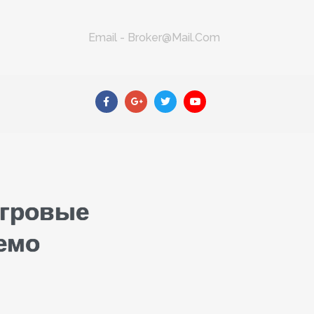
Email - Broker@mail.com
игровые
емо